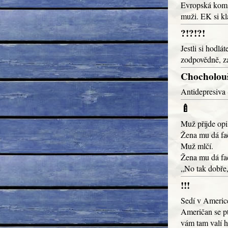
Evropská komis
muži. EK si kl
?!?!?!
Jestli si hodlá
zodpovědně, za
Chocholou
Antidepresiva 
🍼
Muž přijde op
Žena mu dá fac
Muž mlčí.
Žena mu dá fac
„No tak dobře
!!!
Sedí v Americ
Američan se pt
vám tam valí h