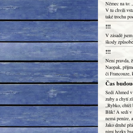
Němec na to: 
V tu chvíli vst
také trochu pod
!!!
V zásadě jsem 
škody způsobe
!!!
Není pravda, ž
Naopak, přijm
či Francouze, 
Čas budou
Sedí Ahmed v B
zuby a chytí z
„Rybko, chtěl 
Blik! A sedí v
nemá peníze, a
Jako druhé přán
nimi hezky byd