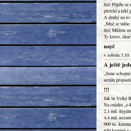
říct: Přijďte s
přeřekl a řekl 
A druhý na to:
„Mně se tuhle 
říct: Můžete m
Ty krávo, zkurv
nayč
v sobotu 3.10.
A ještě jede
„Jsme schopni 
areálu propast
!!!
Jak ve Velké B
Na otázku „o k
2,1 mil. ilegál
4,4 mil. neza
900 tis. krimi
650 kreténů v 