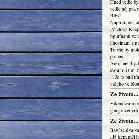
Hned vedle by 
vedle něj pak 
Ribs“.
Naproti přes u
„Victoria Keeps
figurínami ve 
lihovinami s 
To vše by mohl
po nás.
Ano, měli bych
svou roli tím,
... Je to buď t
vašeho velblou
Ze života...
Víkendovou po
gang inženýrů,
Ze života...
Baví se dva ka
„Já jsem měl hr