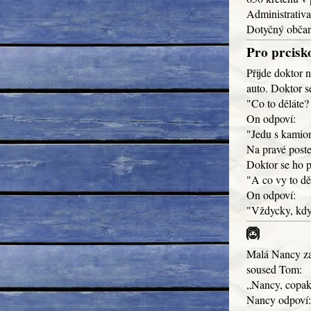
Administrativa 
Dotyčný občan
Pro prcisko
Přijde doktor n
auto. Doktor s
"Co to děláte?
On odpoví:
"Jedu s kamio
Na pravé postel
Doktor se ho p
"A co vy to dě
On odpoví:
"Vždycky, kdy
🙆
Malá Nancy zah
soused Tom:
„Nancy, copak
Nancy odpoví: