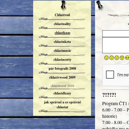
Chlastvod
chlastuality
chlastkuze
chlastnketa
chlastmusic
chlastncerty
pár fotografii 2008
chlastvwood 2009
chlastwood 2010
?!?!?!
chlastdkazy
jak správně a co správně
Program ČT1 
chlastat
6.00 - 7.00 – 
historie)
7.00 - 8.00 – 
pohádka pro n