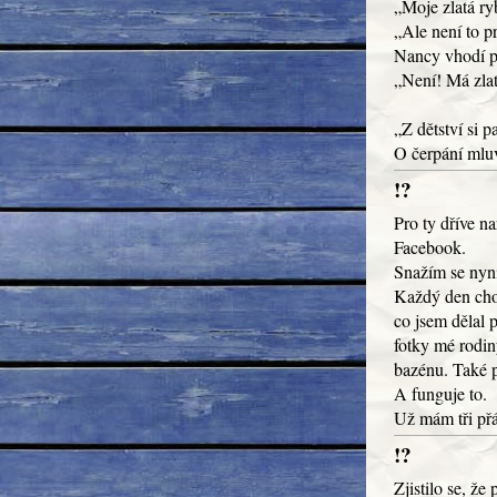
„Moje zlatá ry
„Ale není to p
Nancy vhodí po
„Není! Má zlat
„Z dětství si 
O čerpání mluv
!?
Pro ty dříve n
Facebook.
Snažím se nyn
Každý den chod
co jsem dělal 
fotky mé rodin
bazénu. Také p
A funguje to.
Už mám tři přát
!?
Zjistilo se, že