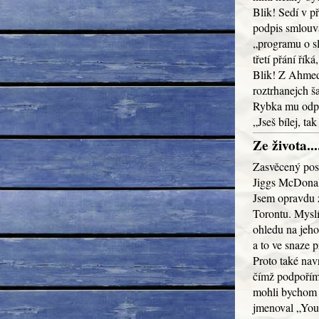
Blik! Sedí v př
podpis smlouva
„programu o sl
třetí přání ří
Blik! Z Ahmed
roztrhanejch š
Rybka mu odp
„Jseš bílej, ta
Ze života...
Zasvěcený post
Jiggs McDonal
Jsem opravdu z
Torontu. Myslí
ohledu na jeho
a to ve snaze p
Proto také nav
čímž podpoříme
mohli bychom h
jmenoval „Yo