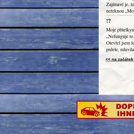
Zajímavé je, že
neřeknou „Moh
!?
Moje přítelkyn
„Nefunguje to
Otevřel jsem le
prdele, mluvil
<< na začátek